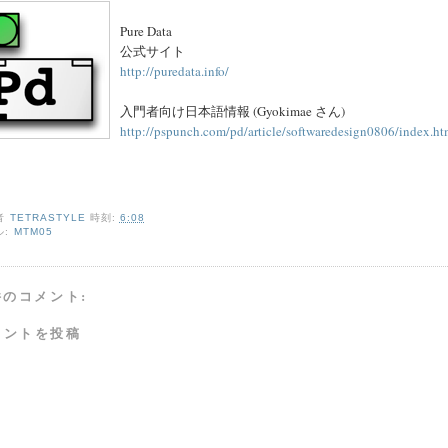
Pure Data
公式サイト
http://puredata.info/
入門者向け日本語情報 (Gyokimae さん)
http://pspunch.com/pd/article/softwaredesign0806/index.ht
者
TETRASTYLE
時刻:
6:08
ル:
MTM05
件のコメント:
メントを投稿