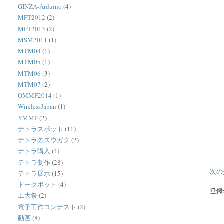
GINZA-Arduino
(4)
MFT2012
(2)
MFT2013
(2)
MSM2011
(1)
MTM04
(1)
MTM05
(1)
MTM06
(3)
MTM07
(2)
OMMF2014
(1)
WirelessJapan
(1)
YMMF
(2)
テトラスポット
(11)
テトラのスウガク
(2)
テトラ購入
(4)
テトラ制作
(28)
次の
テトラ展示
(15)
ドークボット
(4)
登録
工大祭
(2)
電子工作コンテスト
(2)
動画
(8)