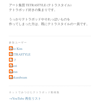
アート集団 TETRASTYLE (テトラスタイル)
テトラポッド好きの集まりです。
うっかりテトラポッドやそれっぽいものを
作ってしまった方は、既にテトラスタイルの一員です。
参加ユーザー
Mio Kim
TETRASTYLE
３７
kaori
karan
mekarabeam
ネットでみつけたテトラポッド動画集
→YouTube 再生リスト