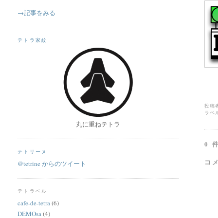
→記事をみる
テトラ家紋
投稿
ラベ
丸に重ねテトラ
0 
テトリーヌ
コ
@tetrine からのツイート
テトラベル
cafe-de-tetra
(6)
DEMOsa
(4)