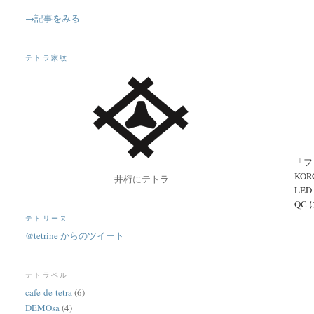
→記事をみる
テトラ家紋
「フ
KOR
井桁にテトラ
LE
QC
テトリーヌ
@tetrine からのツイート
テトラベル
cafe-de-tetra
(6)
DEMOsa
(4)