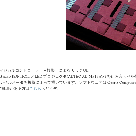
ィジカルコントローラー + 投影」による リッチUI。
G nano KONTROL とLED プロジェクタ(ADTEC AD-MP15AW) を組み合わせ
D レベルメータを投影によって描いています。ソフトウェアは Quartz Composer (A
 に興味がある方は
こちら
へどうぞ。