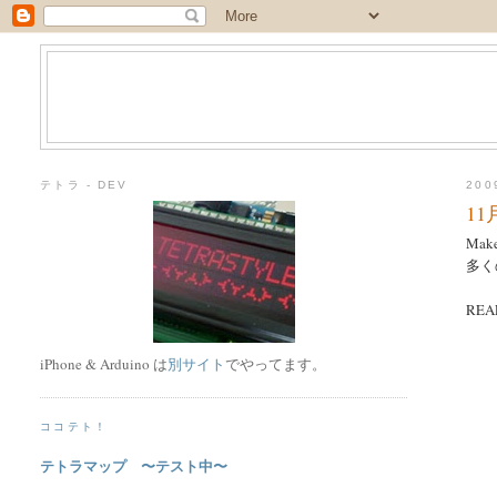
テトラ - DEV
20
11
Mak
多く
REA
iPhone & Arduino は
別サイト
でやってます。
ココテト！
テトラマップ 〜テスト中〜