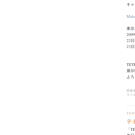
キャ
Make
東京
2009
22日:
23日:
TE
展示
よろ
投稿
ラベ
20
テ
「TE