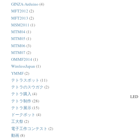
GINZA-Arduino
(4)
MFT2012
(2)
MFT2013
(2)
MSM2011
(1)
MTM04
(1)
MTM05
(1)
MTM06
(3)
MTM07
(2)
OMMF2014
(1)
WirelessJapan
(1)
YMMF
(2)
テトラスポット
(11)
テトラのスウガク
(2)
テトラ購入
(4)
LED
テトラ制作
(28)
テトラ展示
(15)
ドークボット
(4)
工大祭
(2)
電子工作コンテスト
(2)
動画
(8)