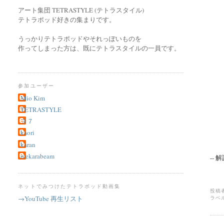
アート集団 TETRASTYLE (テトラスタイル)
テトラポッド好きの集まりです。
うっかりテトラポッドやそれっぽいものを
作ってしまった方は、既にテトラスタイルの一員です。
参加ユーザー
Mio Kim
TETRASTYLE
３７
kaori
karan
mekarabeam
-- 
ネットでみつけたテトラポッド動画集
投稿
→YouTube 再生リスト
ラベ