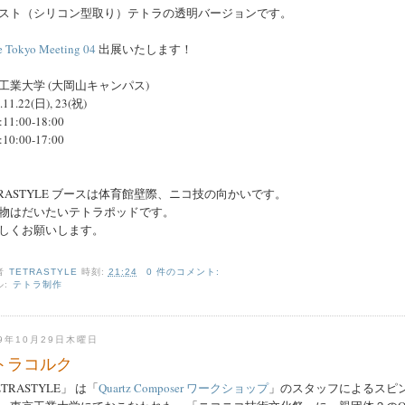
スト（シリコン型取り）テトラの透明バージョンです。
 Tokyo Meeting 04
出展いたします！
工業大学 (大岡山キャンパス)
.11.22(日), 23(祝)
11:00-18:00
10:00-17:00
TRASTYLE ブースは体育館壁際、ニコ技の向かいです。
物はだいたいテトラポッドです。
しくお願いします。
者
TETRASTYLE
時刻:
21:24
0 件のコメント:
ル:
テトラ制作
09年10月29日木曜日
トラコルク
TRASTYLE」 は「
Quartz Composer ワークショップ
」のスタッフによるスピ