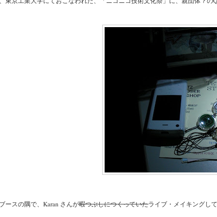
、東京工業大学にておこなわれた、「ニコニコ技術文化祭」に、親団体？のQuart
ブースの隅で、Karan さんが
暇つぶしにつくっていた
ライブ・メイキングし