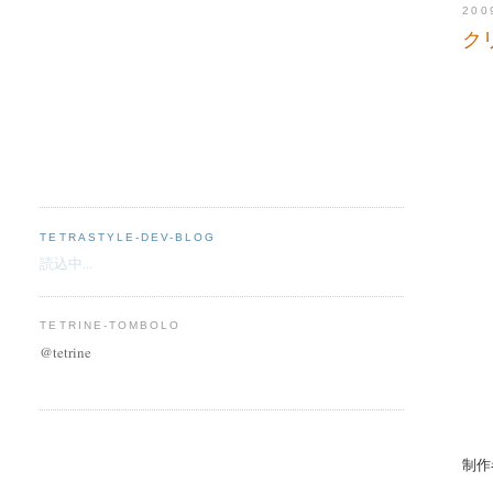
20
ク
TETRASTYLE-DEV-BLOG
読込中...
TETRINE-TOMBOLO
@tetrine
制作者