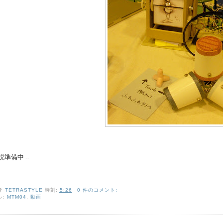
解説準備中 --
者
TETRASTYLE
時刻:
5:26
0 件のコメント:
ル:
MTM04
,
動画