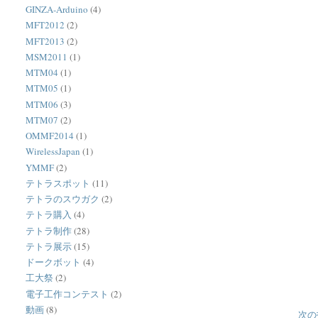
GINZA-Arduino
(4)
MFT2012
(2)
MFT2013
(2)
MSM2011
(1)
MTM04
(1)
MTM05
(1)
MTM06
(3)
MTM07
(2)
OMMF2014
(1)
WirelessJapan
(1)
YMMF
(2)
テトラスポット
(11)
テトラのスウガク
(2)
テトラ購入
(4)
テトラ制作
(28)
テトラ展示
(15)
ドークボット
(4)
工大祭
(2)
電子工作コンテスト
(2)
動画
(8)
次の