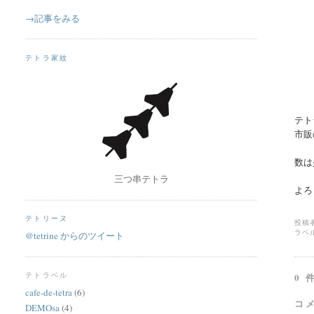
→記事をみる
テトラ家紋
テト
市販
数は
三つ串テトラ
よろ
テトリーヌ
投稿
ラベ
@tetrine からのツイート
0 
テトラベル
cafe-de-tetra
(6)
コ
DEMOsa
(4)