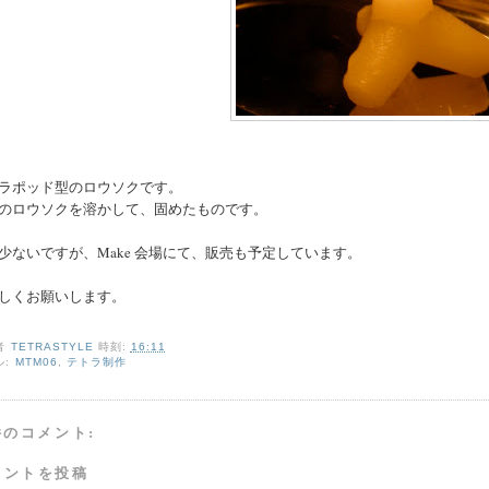
ラポッド型のロウソクです。
のロウソクを溶かして、固めたものです。
少ないですが、Make 会場にて、販売も予定しています。
しくお願いします。
者
TETRASTYLE
時刻:
16:11
ル:
MTM06
,
テトラ制作
件のコメント:
メントを投稿