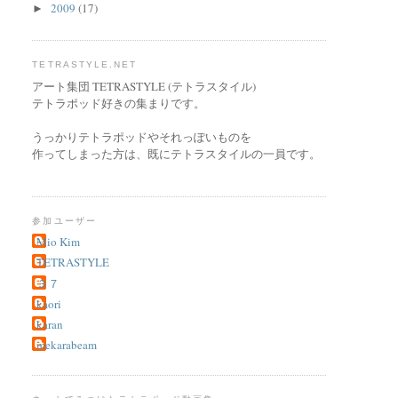
2009
(17)
►
TETRASTYLE.NET
アート集団 TETRASTYLE (テトラスタイル)
テトラポッド好きの集まりです。
うっかりテトラポッドやそれっぽいものを
作ってしまった方は、既にテトラスタイルの一員です。
参加ユーザー
Mio Kim
TETRASTYLE
３７
kaori
karan
mekarabeam