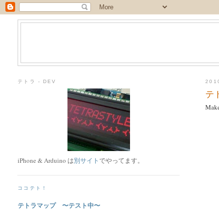
テトラ - DEV
20
テ
Mak
iPhone & Arduino は
別サイト
でやってます。
ココテト！
テトラマップ 〜テスト中〜