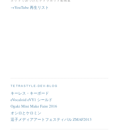
ネットでみつけたテトラポッド動画集
→YouTube 再生リスト
TETRASTYLE-DEV-BLOG
キーレス・キーボード
eVocaloid eVY1 シールド
Ogaki Mini Make Faire 2016
オシロとケロミン
逗子メディアアートフェスティバル ZMAF2013