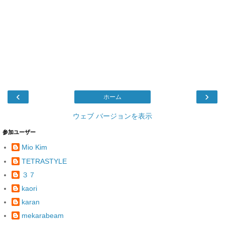
‹
›
ホーム
ウェブ バージョンを表示
参加ユーザー
Mio Kim
TETRASTYLE
３７
kaori
karan
mekarabeam