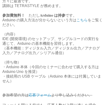
方々に最適です。
講師は TETRASTYLE が務めます。
Arduino は持参
ただし
です。
参加費無料！
Arduino の購入方法が分からないという方は
こちら
をご覧く
ださい。
（内容）
IDE (開発環境) のセットアップ、サンプルコードの実行を
通じて、Arduino の基本機能を習得します。
（基本機能：ディジタル入力／ディジタル出力／アナログ
入力／アナログ出力／シリアル通信）
（持ち物）
・Arduino 本体（今回のセミナーに合わせて購入する方は
Arduino Uno を推奨）
・接続用の USB ケーブル（Arduino 本体には付属していま
せん）
参加希望の方は
応募フォーム
より申し込みください。
フォームを閉じる前でも、応募人数が上限に達した場合