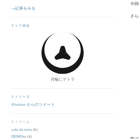
今回
→記事をみる
さら
テトラ家紋
月輪にテトラ
テトリーヌ
@tetrine からのツイート
テトラベル
cafe-de-tetra
(6)
DEMOsa
(4)
気づ