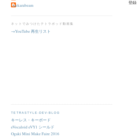
登録
mekarabeam
ネットでみつけたテトラポッド動画集
→YouTube 再生リスト
TETRASTYLE-DEV-BLOG
キーレス・キーボード
eVocaloid eVY1 シールド
Ogaki Mini Make Faire 2016