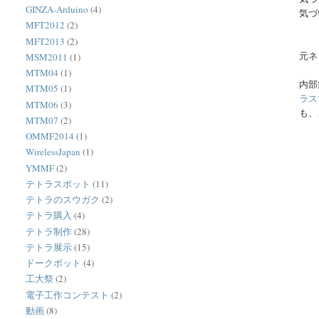
GINZA-Arduino
(4)
気づ
MFT2012
(2)
MFT2013
(2)
元ネ
MSM2011
(1)
MTM04
(1)
内部
MTM05
(1)
ラス
MTM06
(3)
も、
MTM07
(2)
OMMF2014
(1)
WirelessJapan
(1)
YMMF
(2)
テトラスポット
(11)
テトラのスウガク
(2)
テトラ購入
(4)
テトラ制作
(28)
テトラ展示
(15)
ドークボット
(4)
工大祭
(2)
電子工作コンテスト
(2)
動画
(8)