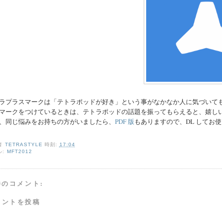
ラプラスマークは「テトラポッドが好き」という事がなかなか人に気づいて
マークをつけているときは、テトラポッドの話題を振ってもらえると、嬉し
、同じ悩みをお持ちの方がいましたら、
PDF 版
もありますので、DL してお
者
TETRASTYLE
時刻:
17:04
ル:
MFT2012
件のコメント:
メントを投稿