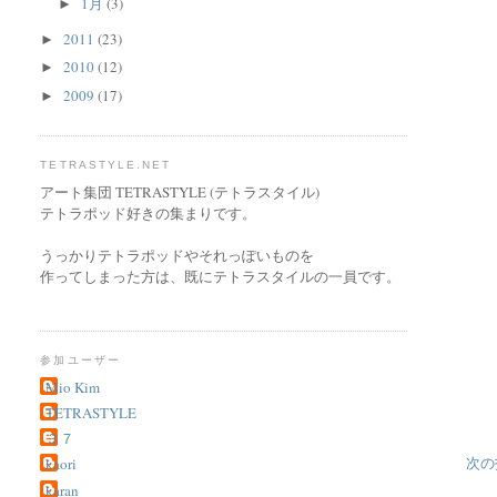
1月
(3)
►
2011
(23)
►
2010
(12)
►
2009
(17)
►
TETRASTYLE.NET
アート集団 TETRASTYLE (テトラスタイル)
テトラポッド好きの集まりです。
うっかりテトラポッドやそれっぽいものを
作ってしまった方は、既にテトラスタイルの一員です。
参加ユーザー
Mio Kim
TETRASTYLE
３７
次の
kaori
karan