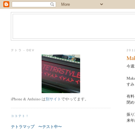
テトラ - DEV
20
Ma
今週末
Ma
すみ
有料
iPhone & Arduino は
別サイト
でやってます。
閉め
振り
ココテト！
来年
テトラマップ 〜テスト中〜