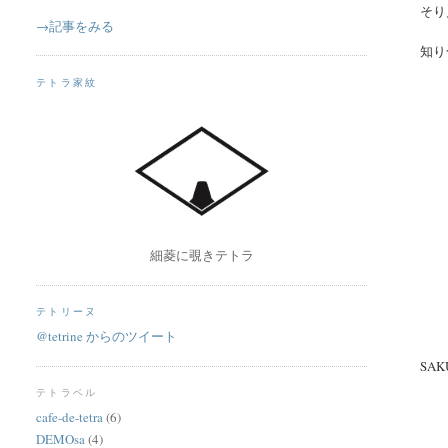
そり
→記事をみる
知り
テトラ家紋
細菱に覗きテトラ
テトリーヌ
@tetrine からのツイート
SA
テトラベル
cafe-de-tetra
(6)
DEMOsa
(4)