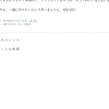
ろん、一緒にやりたいという方いましたら、ぜひぜひ。
者
TETRASTYLE
時刻:
19:35
ル:
MFT2012
,
テトラ展示
件のコメント:
メントを投稿