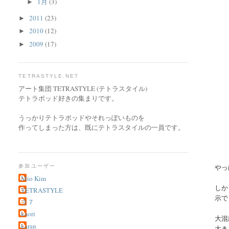
1月
(3)
►
2011
(23)
►
2010
(12)
►
2009
(17)
►
TETRASTYLE.NET
アート集団 TETRASTYLE (テトラスタイル)
テトラポッド好きの集まりです。
うっかりテトラポッドやそれっぽいものを
作ってしまった方は、既にテトラスタイルの一員です。
やっ
参加ユーザー
Mio Kim
しか
TETRASTYLE
示で
３７
kaori
大混
karan
大き