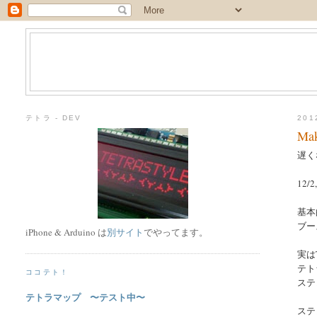
テトラ - DEV
20
Ma
遅く
12
基本
ブー
iPhone & Arduino は
別サイト
でやってます。
実は
テト
ココテト！
ステ
テトラマップ 〜テスト中〜
ステ