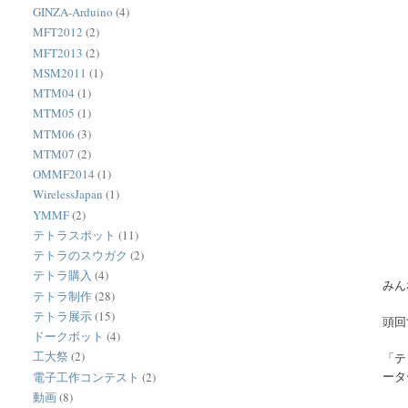
GINZA-Arduino
(4)
MFT2012
(2)
MFT2013
(2)
MSM2011
(1)
MTM04
(1)
MTM05
(1)
MTM06
(3)
MTM07
(2)
OMMF2014
(1)
WirelessJapan
(1)
YMMF
(2)
テトラスポット
(11)
テトラのスウガク
(2)
テトラ購入
(4)
みん
テトラ制作
(28)
テトラ展示
(15)
頭回
ドークボット
(4)
工大祭
(2)
「テ
ータ
電子工作コンテスト
(2)
動画
(8)