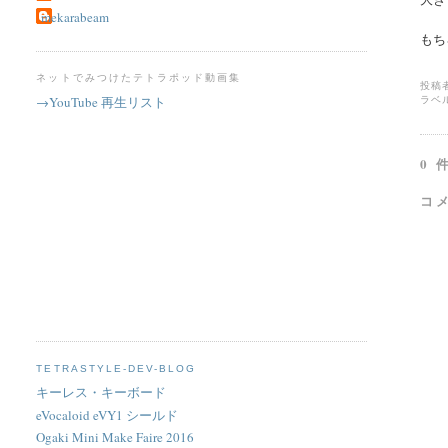
mekarabeam
もち
ネットでみつけたテトラポッド動画集
投稿
→YouTube 再生リスト
ラベ
0 
コ
TETRASTYLE-DEV-BLOG
キーレス・キーボード
eVocaloid eVY1 シールド
Ogaki Mini Make Faire 2016