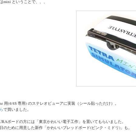
はmini ということで、、、
hone 用(4/4S 専用) のステレオビューアに実装（シール貼っただけ）。
ら
で買いました。
KURAボードの方には「東京かわいい電子工作」を置いてもらいました。
日のために用意した新作「かわいいブレッドボード(ピンク・ミドリ)」も。