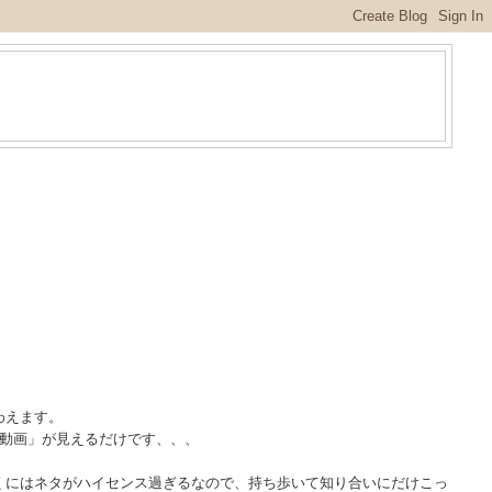
。
わえます。
テレオ動画」が見えるだけです、、、
くにはネタがハイセンス過ぎるなので、持ち歩いて知り合いにだけこっ