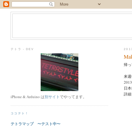
テトラ - DEV
20
Mak
帰って
来週行
201
日本
詳細
iPhone & Arduino は
別サイト
でやってます。
ココテト！
テトラマップ 〜テスト中〜