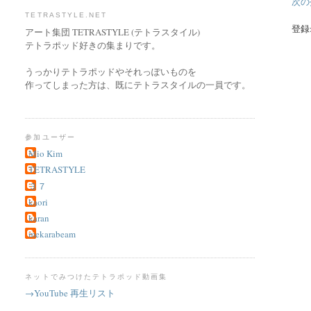
次の
TETRASTYLE.NET
登録
アート集団 TETRASTYLE (テトラスタイル)
テトラポッド好きの集まりです。
うっかりテトラポッドやそれっぽいものを
作ってしまった方は、既にテトラスタイルの一員です。
参加ユーザー
Mio Kim
TETRASTYLE
３７
kaori
karan
mekarabeam
ネットでみつけたテトラポッド動画集
→YouTube 再生リスト