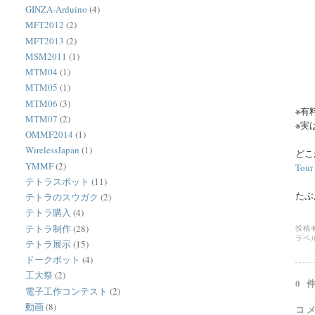
GINZA-Arduino
(4)
MFT2012
(2)
MFT2013
(2)
MSM2011
(1)
MTM04
(1)
MTM05
(1)
MTM06
(3)
※有
MTM07
(2)
※実
OMMF2014
(1)
WirelessJapan
(1)
どこ
YMMF
(2)
Tour 
テトラスポット
(11)
たぶ
テトラのスウガク
(2)
テトラ購入
(4)
テトラ制作
(28)
投稿
ラベ
テトラ展示
(15)
ドークボット
(4)
工大祭
(2)
0 
電子工作コンテスト
(2)
動画
(8)
コ