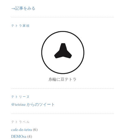
→記事をみる
テトラ家紋
糸輪に豆テトラ
テトリーヌ
@tetrine からのツイート
テトラベル
cafe-de-tetra
(6)
DEMOsa
(4)